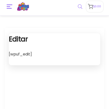
Q
0.00
Editar
[wpuf_edit]