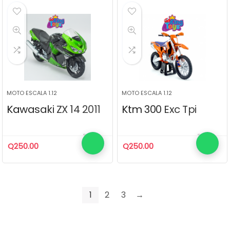
MOTO ESCALA 1.12
MOTO ESCALA 1.12
Kawasaki ZX 14 2011
Ktm 300 Exc Tpi
Q
250.00
Q
250.00
1
2
3
→