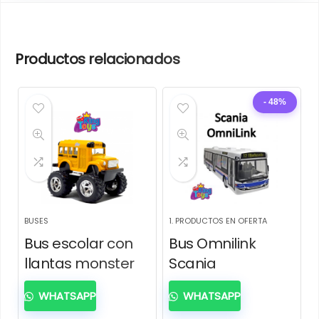
Productos relacionados
- 48%
BUSES
1. PRODUCTOS EN OFERTA
Bus escolar con
Bus Omnilink
llantas monster
Scania
WHATSAPP
WHATSAPP