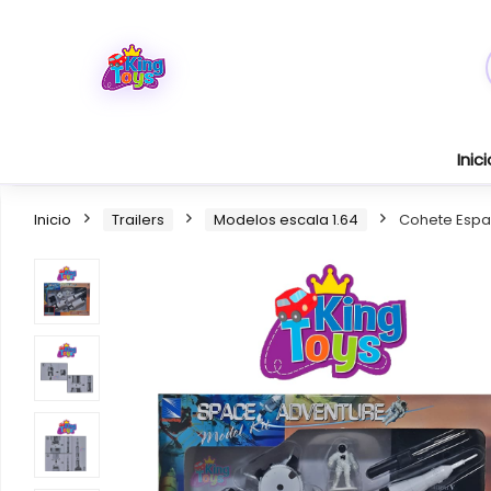
Inici
Inicio
Trailers
Modelos escala 1.64
Cohete Espa