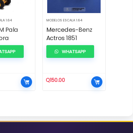
LA 1.64
MODELOS ESCALA 1.64
M Pala
Mercedes-Benz
ora
Actros 1851
TSAPP
WHATSAPP
Q
150.00