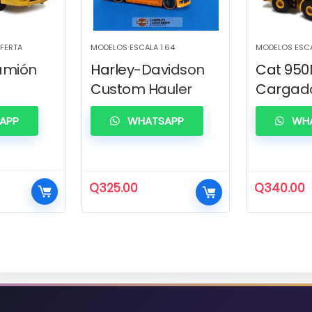
OFERTA
MODELOS ESCALA 1.64
MODELOS ESCA
amión
Harley-Davidson
Cat 950
Custom Hauler
Cargad
APP
WHATSAPP
WHA
Q
325.00
Q
340.00
io
al
.00.