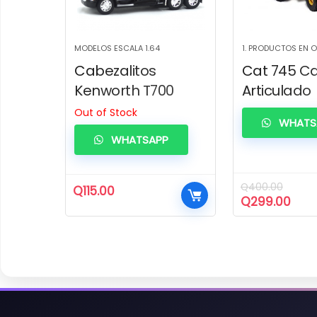
MODELOS ESCALA 1.64
1. PRODUCTOS EN 
Cabezalitos
Cat 745 C
Kenworth T700
Articulado
Out of Stock
WHATS
WHATSAPP
Q
400.00
Q
115.00
El
El
Q
299.00
precio
prec
original
actu
era:
es:
Q400.00.
Q299