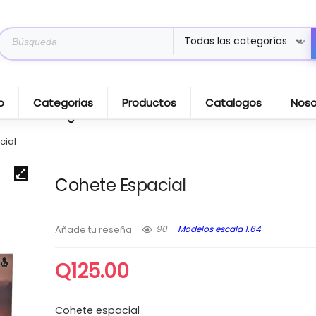
Search
Todas las categorías
for:
o
Categorias
Productos
Catalogos
Noso
cial
Cohete Espacial
90
Modelos escala 1.64
Añade tu reseña
Q
125.00
Cohete espacial