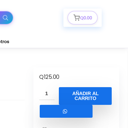
Q
0.00
tros
Q
125.00
AÑADIR AL
CARRITO