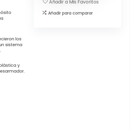
Añadir a Mis Favoritos
ósito
Añadir para comparar
es
recieron los
 un sistema
.
plástica y
desarmador.