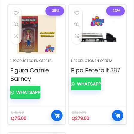
original
actual
original
actual
era:
es:
era:
es:
- 35%
- 13%
Q120.00.
Q95.00.
Q95.00.
Q55.00.
1. PRODUCTOS EN OFERTA
1. PRODUCTOS EN OFERTA
Figura Carnie
Pipa Peterbilt 387
Barney
WHATSAPP
WHATSAPP
Q
115.00
Q
320.00
El
El
El
El
Q
75.00
Q
279.00
precio
precio
precio
precio
original
actual
original
actual