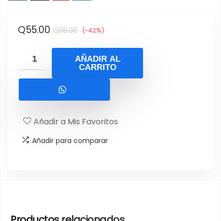
El
El
Q
55.00
Q
95.00
(-42%)
precio
precio
original
actual
AÑADIR AL
CARRITO
era:
es:
Q95.00.
Q55.00.
Añadir a Mis Favoritos
Añadir para comparar
Productos relacionados