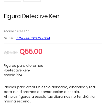
Figura Detective Ken
Añade tu reseña
126
1. PRODUCTOS EN OFERTA
El
El
Q
55.00
Q
95.00
precio
precio
original
actual
Figuras para dioramas
era:
es:
«Detective Ken»
escala 1:24
Q95.00.
Q55.00.
Ideales para crear un estilo animado, dinámico y real
para tus dioramas o construcción a escala.
Al incluir figuras a escala tus dioramas no tendrán la
misma escena..