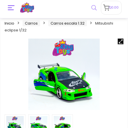
Q
0.00
Inicio
Carros
Carros escala 1.32
Mitsubishi
eclipse 1/32