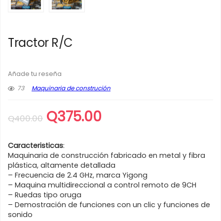
Tractor R/C
Añade tu reseña
73
Maquinaria de construción
El
El
Q
375.00
Q
400.00
precio
precio
original
actual
Caracteristicas
:
era:
es:
Maquinaria de construcción fabricado en metal y fibra
plástica, altamente detallada
Q400.00.
Q375.00.
– Frecuencia de 2.4 GHz, marca Yigong
– Maquina multidireccional a control remoto de 9CH
– Ruedas tipo oruga
– Demostración de funciones con un clic y funciones de
sonido