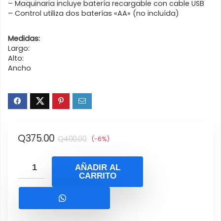
– Maquinaria incluye batería recargable con cable USB
– Control utiliza dos baterías «AA» (no incluída)
Medidas:
Largo:
Alto:
Ancho
El
El
Q
375.00
Q
400.00
(-6%)
precio
precio
original
actual
AÑADIR AL
CARRITO
era:
es:
Q400.00.
Q375.00.