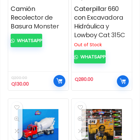
Camión
Caterpillar 660
Recolector de
con Excavadora
Basura Monster
Hidráulica y
Lowboy Cat 315C
WHATSAPP
Out of Stock
WHATSAPP
Q
200.00
Q
280.00
El
El
Q
130.00
precio
precio
original
actual
era:
es:
Q200.00.
Q130.00.