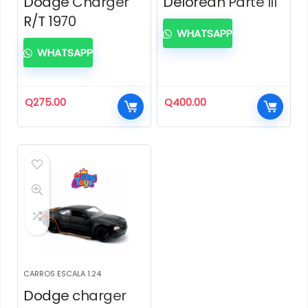
Dodge Charger
Delorean Parte III
R/T 1970
WHATSAPP
WHATSAPP
Q
275.00
Q
400.00
CARROS ESCALA 1.24
Dodge charger