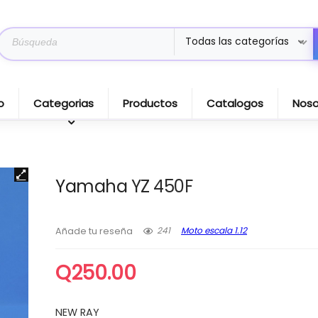
Search
Todas las categorías
for:
o
Categorias
Productos
Catalogos
Noso
Yamaha YZ 450F
241
Moto escala 1.12
Añade tu reseña
Q
250.00
NEW RAY