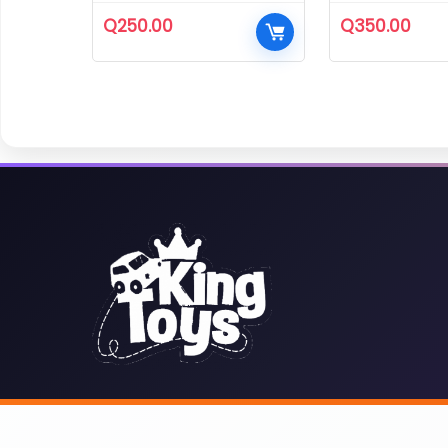
Q
250.00
Q
350.00