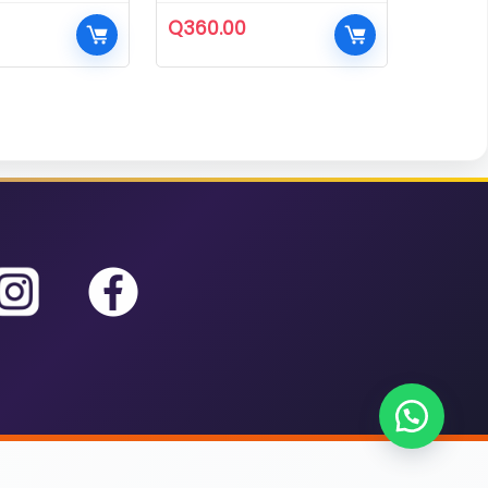
Q
360.00