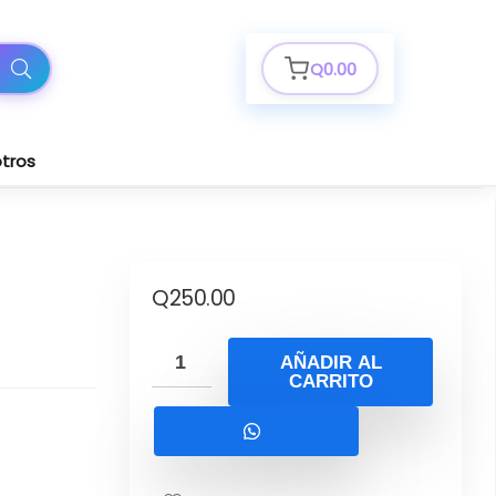
Q
0.00
tros
Q
250.00
AÑADIR AL
CARRITO