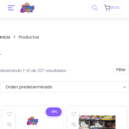
Q
0.00
Inicio
Productos
o
o
Filter
Mostrando 1–12 de 227 resultados
Orden predeterminado
- 8%