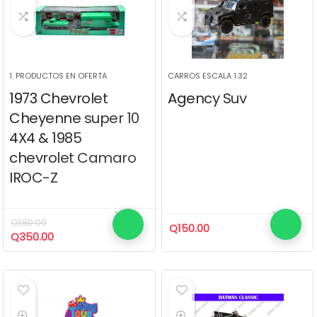
1. PRODUCTOS EN OFERTA
CARROS ESCALA 1.32
1973 Chevrolet
Agency Suv
Cheyenne super 10
4X4 & 1985
chevrolet Camaro
IROC-Z
Q
380.00
Q
150.00
El
El
Q
350.00
precio
precio
original
actual
era:
es:
Q380.00.
Q350.00.