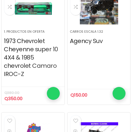
1. PRODUCTOS EN OFERTA
CARROS ESCALA 1.32
1973 Chevrolet
Agency Suv
Cheyenne super 10
4X4 & 1985
chevrolet Camaro
IROC-Z
Q
380.00
Q
150.00
El
El
Q
350.00
precio
precio
original
actual
era:
es:
Q380.00.
Q350.00.