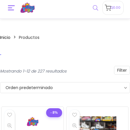
Q
0.00
Inicio
Productos
o
o
Filter
Mostrando 1–12 de 227 resultados
Orden predeterminado
- 8%