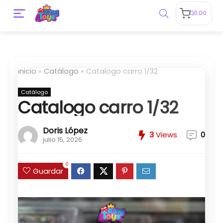
Q
0.00
Inicio
»
Catálogo
»
Catalogo carro 1/32
Catálogo
Catalogo carro 1/32
Doris López
3
Views
0
julio 15, 2026
0
Guardar