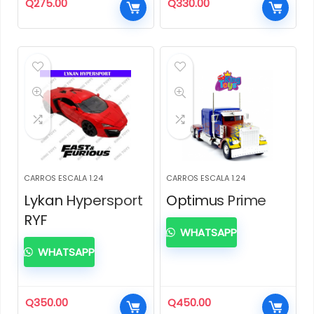
Q
275.00
Q
330.00
CARROS ESCALA 1.24
CARROS ESCALA 1.24
Lykan Hypersport
Optimus Prime
RYF
WHATSAPP
WHATSAPP
Q
350.00
Q
450.00