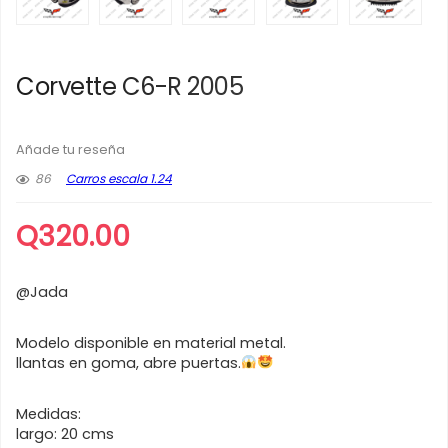
Corvette C6-R 2005
Añade tu reseña
86
Carros escala 1.24
Q
320.00
@Jada
Modelo disponible en material metal.
llantas en goma, abre puertas.
Medidas:
largo: 20 cms