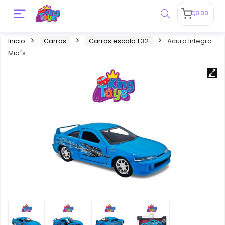
Q
0.00
Inicio
Carros
Carros escala 1.32
Acura Integra
Mia´s