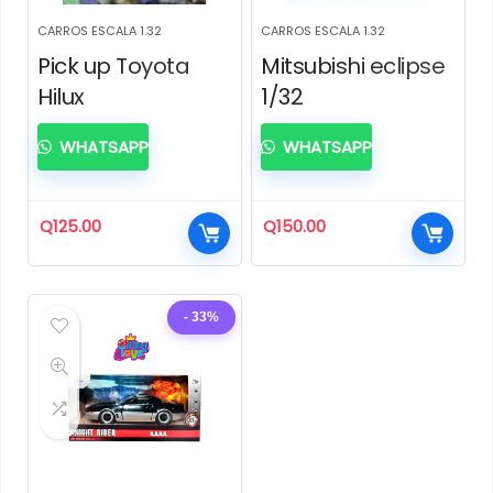
CARROS ESCALA 1.32
CARROS ESCALA 1.32
Pick up Toyota
Mitsubishi eclipse
Hilux
1/32
WHATSAPP
WHATSAPP
Q
125.00
Q
150.00
- 33%