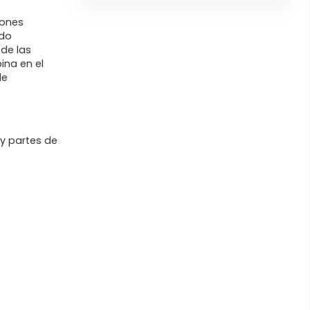
iones
ido
de las
ina en el
de
y partes de