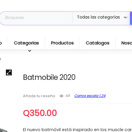
Search
Todas las categorías
for:
o
Categorias
Productos
Catalogos
Noso
0
Batmobile 2020
48
Carros escala 1.24
Añade tu reseña
Q
350.00
El nuevo batmóvil está inspirado en los muscle car