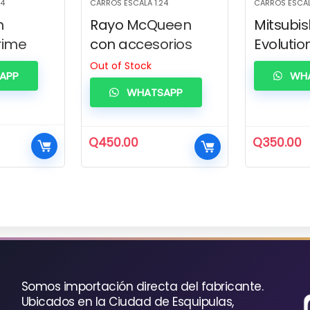
24
CARROS ESCALA 1.24
CARROS ESCAL
n
Rayo McQueen
Mitsubis
rime
con accesorios
Evolution
Out of Stock
APP
WHA
WHATSAPP
Q
450.00
Q
350.00
io
ual
0.00.
Somos importación directa del fabricante.
Ubicados en la Ciudad de Esquipulas,