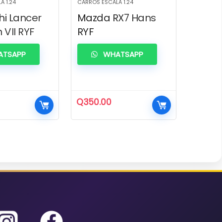
A 1.24
CARROS ESCALA 1.24
hi Lancer
Mazda RX7 Hans
 VII RYF
RYF
TSAPP
WHATSAPP
Q
350.00