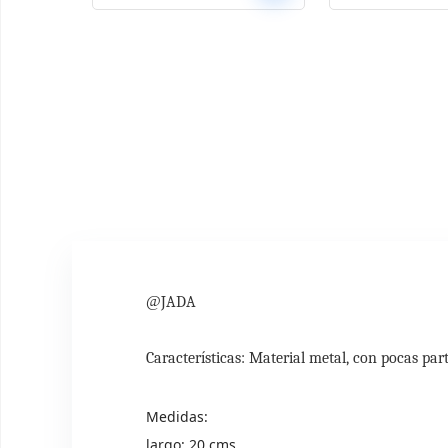
@
JADA
Características: Material metal, con pocas par
Medidas:
largo: 20 cms