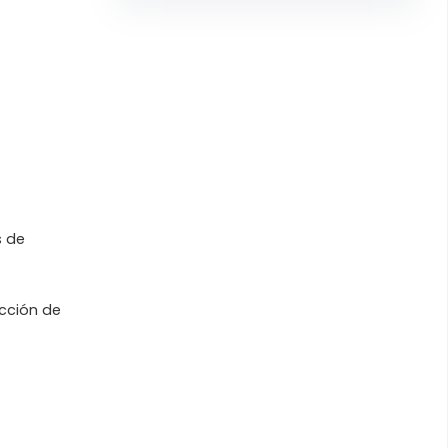
s de
cción de