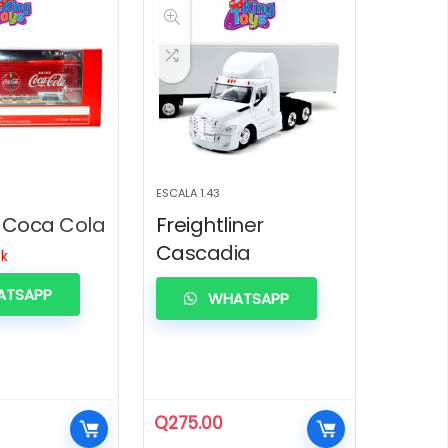
ESCALA 1.43
 Coca Cola
Freightliner
Cascadia
ck
TSAPP
WHATSAPP
Q
275.00