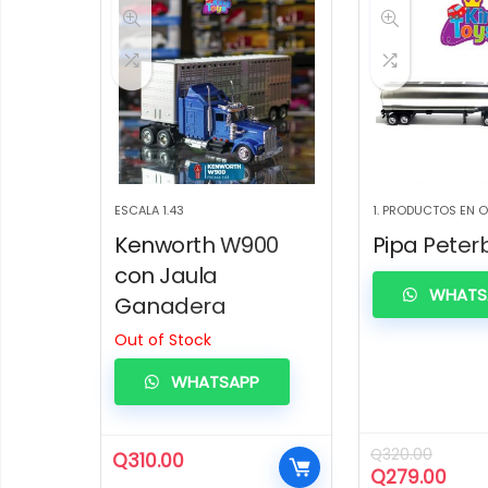
ESCALA 1.43
1. PRODUCTOS EN 
Kenworth W900
Pipa Peterb
con Jaula
WHATS
Ganadera
Out of Stock
WHATSAPP
Q
320.00
Q
310.00
El
El
Q
279.00