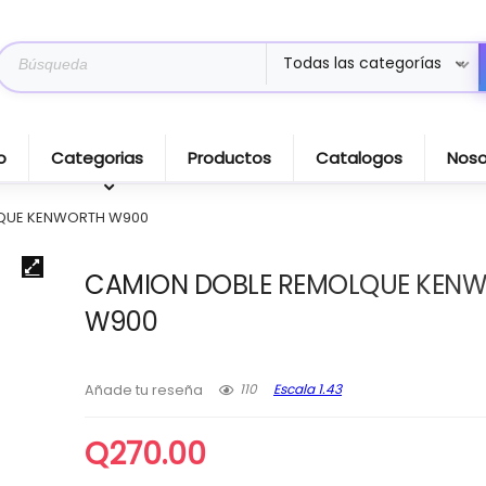
Search
Todas las categorías
for:
o
Categorias
Productos
Catalogos
Noso
QUE KENWORTH W900
CAMION DOBLE REMOLQUE KEN
W900
110
Escala 1.43
Añade tu reseña
Q
270.00