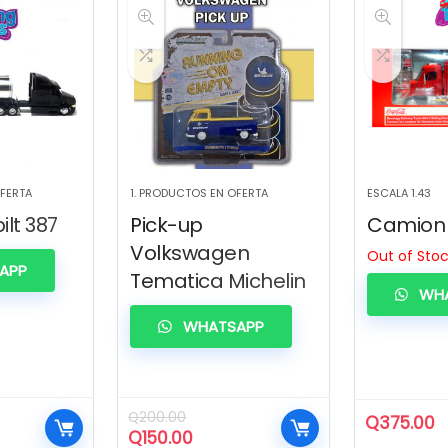
OFERTA
1. PRODUCTOS EN OFERTA
ESCALA 1.43
ilt 387
Pick-up
Camion
Volkswagen
Out of Sto
APP
Tematica Michelin
WHA
WHATSAPP
Q
200.00
Q
375.00
El
El
Q
150.00