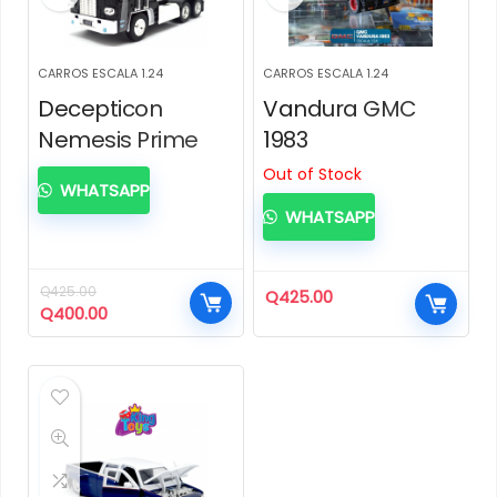
CARROS ESCALA 1.24
CARROS ESCALA 1.24
Decepticon
Vandura GMC
Nemesis Prime
1983
Out of Stock
WHATSAPP
WHATSAPP
Q
425.00
Q
425.00
El
El
Q
400.00
precio
precio
original
actual
era:
es:
Q425.00.
Q400.00.