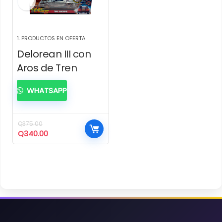
1. PRODUCTOS EN OFERTA
Delorean III con
Aros de Tren
WHATSAPP
Q
375.00
El
El
Q
340.00
precio
precio
original
actual
era:
es:
Q375.00.
Q340.00.