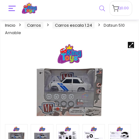
Q
0.00
Inicio
Carros
Carros escala 1.24
Datsun 510
Arnable