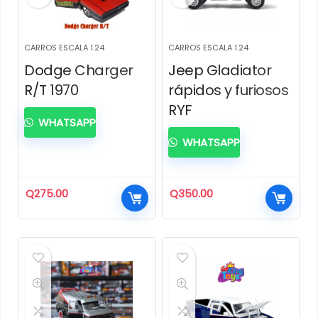
CARROS ESCALA 1.24
CARROS ESCALA 1.24
Dodge Charger
Jeep Gladiator
R/T 1970
rápidos y furiosos
RYF
WHATSAPP
WHATSAPP
Q
275.00
Q
350.00