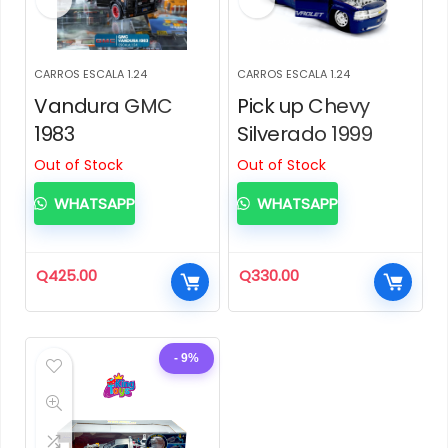
CARROS ESCALA 1.24
CARROS ESCALA 1.24
Vandura GMC
Pick up Chevy
1983
Silverado 1999
Out of Stock
Out of Stock
WHATSAPP
WHATSAPP
Q
425.00
Q
330.00
- 9%