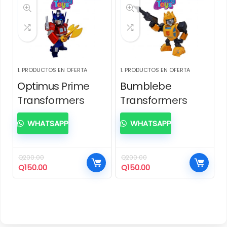
1. PRODUCTOS EN OFERTA
1. PRODUCTOS EN OFERTA
Optimus Prime
Bumblebe
Transformers
Transformers
WHATSAPP
WHATSAPP
Q
200.00
Q
200.00
El
El
El
El
Q
150.00
Q
150.00
precio
precio
precio
precio
original
actual
original
actual
era:
es:
era:
es:
Q200.00.
Q150.00.
Q200.00.
Q150.00.