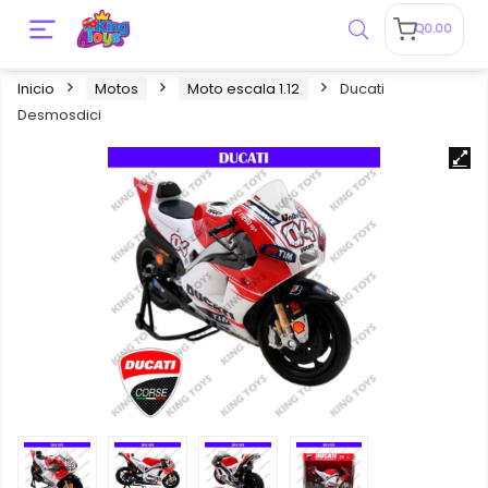
Q
0.00
Inicio
Motos
Moto escala 1.12
Ducati
Desmosdici