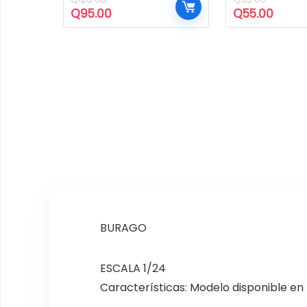
El
El
El
El
Q
95.00
Q
55.00
precio
precio
precio
preci
original
actual
original
actua
era:
es:
era:
es:
Q120.00.
Q95.00.
Q95.00.
Q55.0
BURAGO
ESCALA 1/24
Características: Modelo disponible en