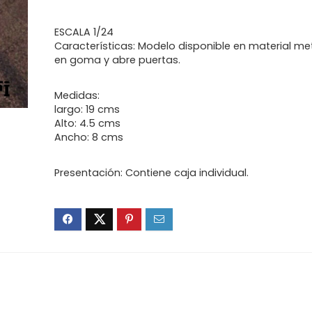
era:
es:
Q300.00.
Q250.00.
ESCALA 1/24
Características: Modelo disponible en material met
en goma y abre puertas.
Medidas:
largo: 19 cms
Alto: 4.5 cms
Ancho: 8 cms
Presentación: Contiene caja individual.