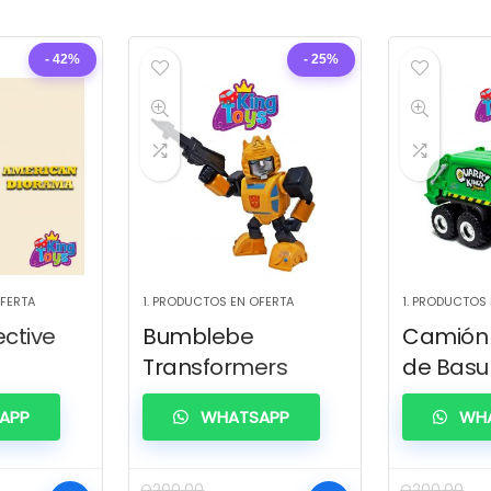
- 42%
- 25%
OFERTA
1. PRODUCTOS EN OFERTA
1. PRODUCTOS
ective
Bumblebe
Camión 
Transformers
de Basu
APP
WHATSAPP
WHA
Q
200.00
Q
200.00