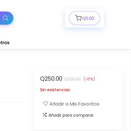
Q
0.00
tros
El
El
Q
250.00
Q
300.00
(-17%)
precio
precio
Sin existencias
original
actual
era:
es:
Añadir a Mis Favoritos
Q300.00.
Q250.00.
Añadir para comparar