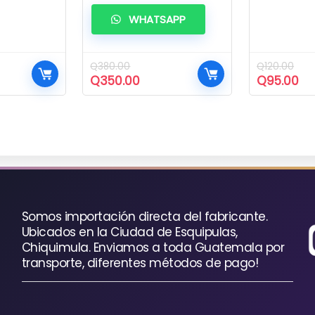
WHATSAPP
Q
380.00
Q
120.00
El
El
El
El
Q
350.00
Q
95.00
o
precio
precio
precio
pr
l
original
actual
original
ac
era:
es:
era:
es:
0.
Q380.00.
Q350.00.
Q120.00.
Q9
Somos importación directa del fabricante.
Ubicados en la Ciudad de Esquipulas,
Chiquimula. Enviamos a toda Guatemala por
transporte, diferentes métodos de pago!