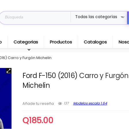
Search
Todas las categorías
for:
o
Categorias
Productos
Catalogos
Noso
016) Carro y Furgón Michelin
Ford F-150 (2016) Carro y Furgón
Michelin
137
Modelos escala 1.64
Añade tu reseña
Q
185.00