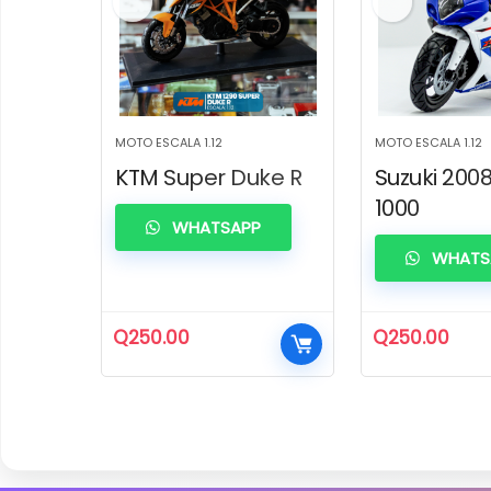
MOTO ESCALA 1.12
MOTO ESCALA 1.12
KTM Super Duke R
Suzuki 200
1000
WHATSAPP
WHATS
Q
250.00
Q
250.00