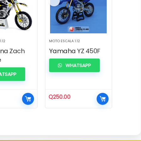
.12
MOTO ESCALA 1.12
na Zach
Yamaha YZ 450F
e
WHATSAPP
TSAPP
Q
250.00