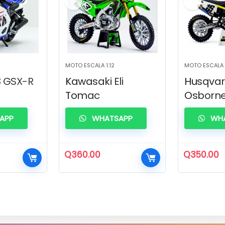
MOTO ESCALA 1.12
MOTO ESCALA 1
8 GSX-R
Kawasaki Eli
Husqvar
Tomac
Osborn
APP
WHATSAPP
WHA
Q
360.00
Q
350.00