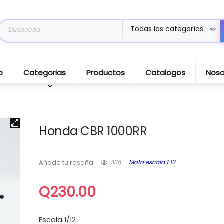
Search
Todas las categorías
for:
o
Categorias
Productos
Catalogos
Noso
Honda CBR 1000RR
325
Moto escala 1.12
Añade tu reseña
Q
230.00
Escala 1/12