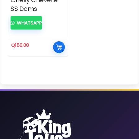
SS Doms
WHATSAPP
Q
150.00