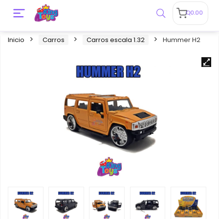
Q
0.00
Inicio
Carros
Carros escala 1.32
Hummer H2