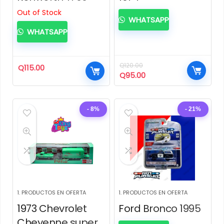
Out of Stock
WHATSAPP
WHATSAPP
Q
120.00
Q
115.00
El
El
Q
95.00
precio
precio
original
actual
era:
es:
- 8%
- 21%
Q120.00.
Q95.00.
1. PRODUCTOS EN OFERTA
1. PRODUCTOS EN OFERTA
1973 Chevrolet
Ford Bronco 1995
Cheyenne super