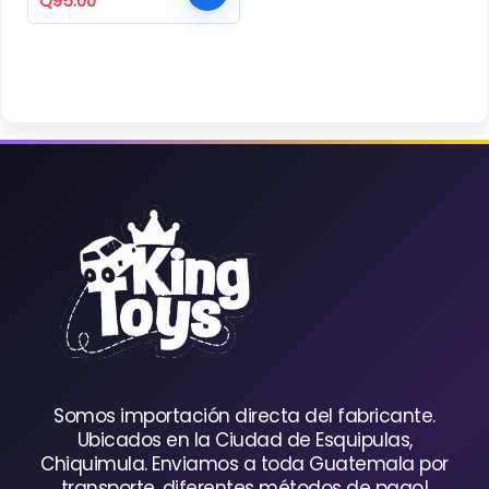
Q
95.00
precio
precio
original
actual
era:
es:
Q120.00.
Q95.00.
Somos importación directa del fabricante.
Ubicados en la Ciudad de Esquipulas,
Chiquimula. Enviamos a toda Guatemala por
transporte, diferentes métodos de pago!