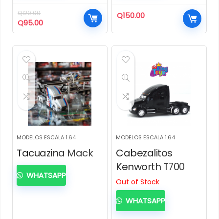
Q
120.00
Q
150.00
El
El
Q
95.00
precio
precio
original
actual
era:
es:
Q120.00.
Q95.00.
MODELOS ESCALA 1.64
MODELOS ESCALA 1.64
Tacuazina Mack
Cabezalitos
Kenworth T700
WHATSAPP
Out of Stock
WHATSAPP