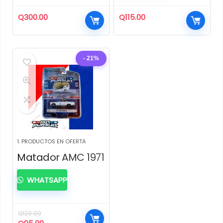
Q
300.00
Q
115.00
- 21%
1. PRODUCTOS EN OFERTA
Matador AMC 1971
WHATSAPP
Q
120.00
El
El