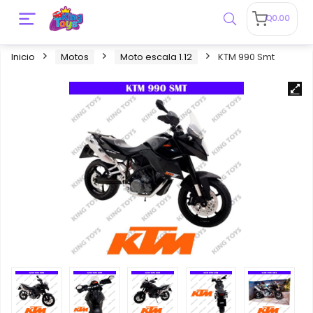
Q
0.00
Inicio
Motos
Moto escala 1.12
KTM 990 Smt