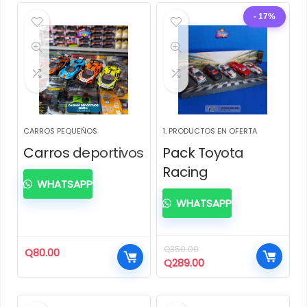
- 17%
CARROS PEQUEÑOS
1. PRODUCTOS EN OFERTA
Carros deportivos
Pack Toyota
Racing
WHATSAPP
WHATSAPP
Q
350.00
Q
80.00
El
El
Q
289.00
precio
precio
original
actual
era:
es: