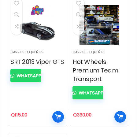
Q350.00.
Q289.00.
CARROS PEQUEÑOS
CARROS PEQUEÑOS
SRT 2013 Viper GTS
Hot Wheels
Premium Team
WHATSAPP
Transport
WHATSAPP
Q
115.00
Q
330.00