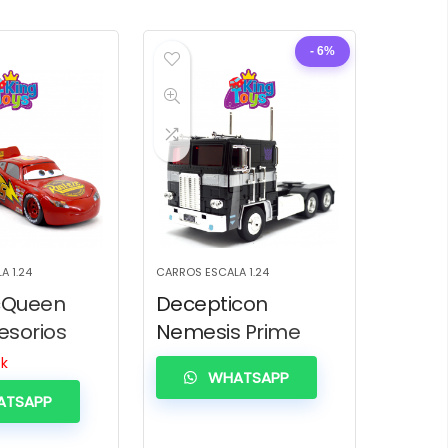
- 6%
A 1.24
CARROS ESCALA 1.24
cQueen
Decepticon
esorios
Nemesis Prime
ck
WHATSAPP
TSAPP