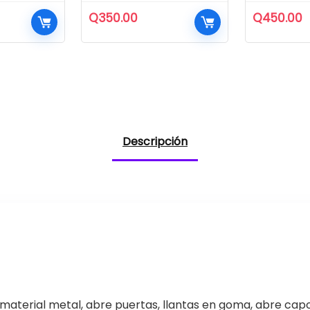
Q
350.00
Q
450.00
Descripción
material metal, abre puertas, llantas en goma, abre capo