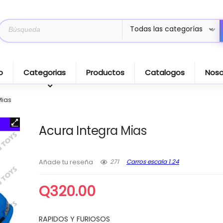
Search
Todas las categorías
for:
o
Categorias
Productos
Catalogos
Noso
Mias
Acura Integra Mias
271
Carros escala 1.24
Añade tu reseña
Q
320.00
RAPIDOS Y FURIOSOS