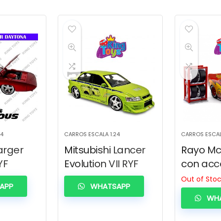
24
CARROS ESCALA 1.24
CARROS ESCAL
arger
Mitsubishi Lancer
Rayo M
YF
Evolution VII RYF
con acc
Out of Sto
APP
WHATSAPP
WHA