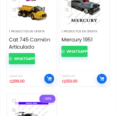
1. PRODUCTOS EN OFERTA
1. PRODUCTOS EN OFERTA
Cat 745 Camión
Mercury 1951
Articulado
WHATSAPP
WHATSAPP
Q
400.00
Q
355.00
El
El
El
El
Q
299.00
Q
250.00
precio
precio
precio
precio
original
actual
original
actual
era:
es:
era:
es:
- 24%
Q400.00.
Q299.00.
Q355.00.
Q250.00.