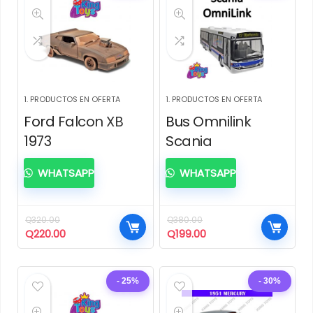
1. PRODUCTOS EN OFERTA
1. PRODUCTOS EN OFERTA
Ford Falcon XB
Bus Omnilink
1973
Scania
WHATSAPP
WHATSAPP
Q
320.00
Q
380.00
El
El
El
El
Q
220.00
Q
199.00
precio
precio
precio
precio
original
actual
original
actual
era:
es:
era:
es:
- 25%
- 30%
Q320.00.
Q220.00.
Q380.00.
Q199.00.