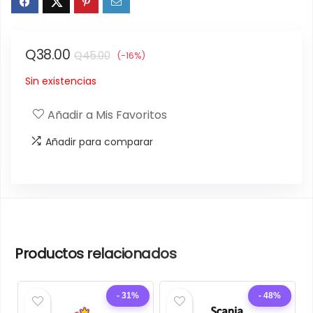
El
El
Q
38.00
Q
45.00
(-16%)
precio
precio
Sin existencias
original
actual
era:
es:
Añadir a Mis Favoritos
Q45.00.
Q38.00.
Añadir para comparar
Productos relacionados
- 31%
- 48%