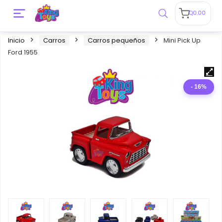
Q
0.00
Inicio
Carros
Carros pequeños
Mini Pick Up
Ford 1955
- 16%