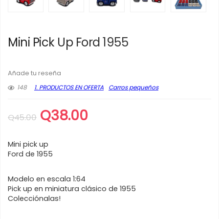
Mini Pick Up Ford 1955
Añade tu reseña
148
1. PRODUCTOS EN OFERTA
Carros pequeños
El
El
Q
38.00
Q
45.00
precio
precio
original
actual
Mini pick up
era:
es:
Ford de 1955
Q45.00.
Q38.00.
Modelo en escala 1:64
Pick up en miniatura clásico de 1955
Colecciónalas!