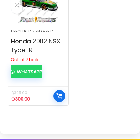
1. PRODUCTOS EN OFERTA
Honda 2002 NSX
Type-R
Out of Stock
WHATSAPP
Q
395.00
El
El
Q
300.00
precio
precio
original
actual
era:
es:
Q395.00.
Q300.00.