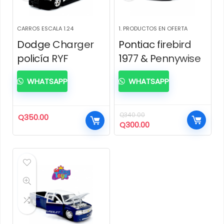
CARROS ESCALA 1.24
1. PRODUCTOS EN OFERTA
Dodge Charger
Pontiac firebird
policía RYF
1977 & Pennywise
WHATSAPP
WHATSAPP
Q
340.00
Q
350.00
El
El
Q
300.00
precio
precio
original
actual
era:
es:
Q340.00.
Q300.00.