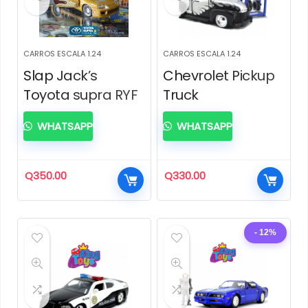
CARROS ESCALA 1.24
CARROS ESCALA 1.24
Slap Jack’s
Chevrolet Pickup
Toyota supra RYF
Truck
WHATSAPP
WHATSAPP
Q
350.00
Q
330.00
- 12%