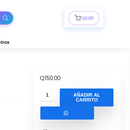
Q
0.00
tros
Q
150.00
AÑADIR AL
CARRITO