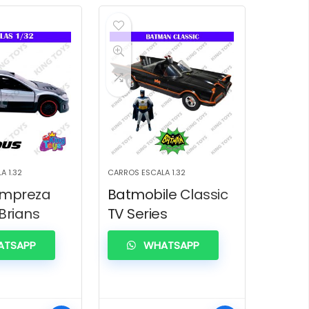
A 1.32
CARROS ESCALA 1.32
Impreza
Batmobile Classic
Brians
TV Series
TSAPP
WHATSAPP