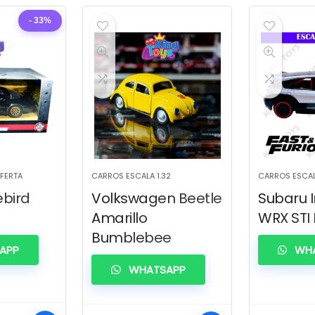
- 33%
OFERTA
CARROS ESCALA 1.32
CARROS ESCAL
ebird
Volkswagen Beetle
Subaru 
Amarillo
WRX STI 
Bumblebee
APP
WHA
WHATSAPP