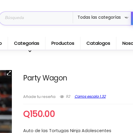
Search
Todas las categorías
for:
o
Categorias
Productos
Catalogos
Noso
Party Wagon
92
Carros escala 1.32
Añade tu reseña
Q
150.00
Auto de las Tortugas Ninja Adolescentes