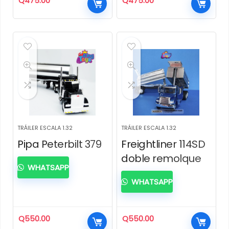
Q
475.00
Q
475.00
TRÁILER ESCALA 1.32
TRÁILER ESCALA 1.32
Pipa Peterbilt 379
Freightliner 114SD
doble remolque
WHATSAPP
WHATSAPP
Q
550.00
Q
550.00