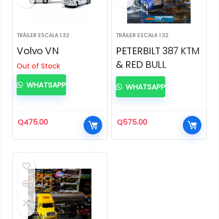
TRÁILER ESCALA 1.32
TRÁILER ESCALA 1.32
Volvo VN
PETERBILT 387 KTM
& RED BULL
Out of Stock
WHATSAPP
WHATSAPP
Q
475.00
Q
575.00