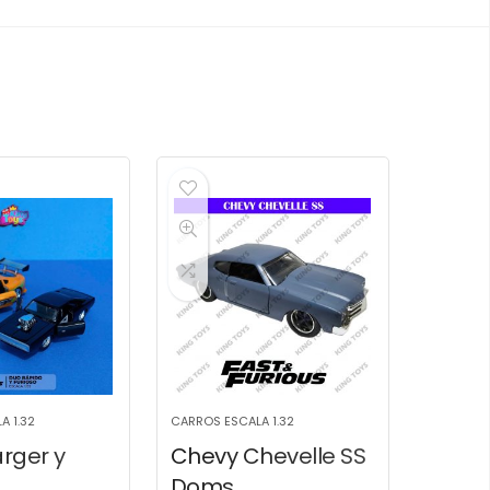
A 1.32
CARROS ESCALA 1.32
rger y
Chevy Chevelle SS
Doms