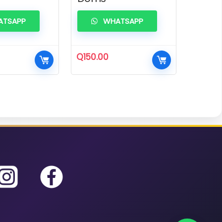
TSAPP
WHATSAPP
Q
150.00