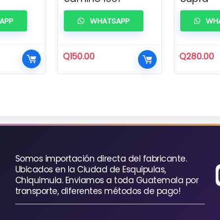
APP
WHATSAPP
WHA
Q
150.00
Q
280.00
io
al
00.
Somos importación directa del fabricante.
Ubicados en la Ciudad de Esquipulas,
Chiquimula. Enviamos a toda Guatemala por
transporte, diferentes métodos de pago!