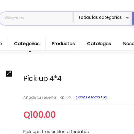
Search
Todas las categorías
for:
o
Categorias
Productos
Catalogos
Noso
Pick up 4*4
50
Carros escala 1.32
Añade tu reseña
Q
100.00
Pick ups tres estilos diferentes