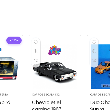
- 33%
OFERTA
CARROS ESCALA 1.32
CARROS ESCAL
ebird
Chevrolet el
Duo Cha
camino 1967
Supra