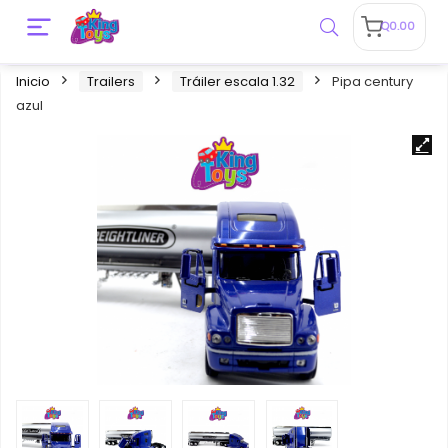
Q
0.00
Inicio
Trailers
Tráiler escala 1.32
Pipa century
azul