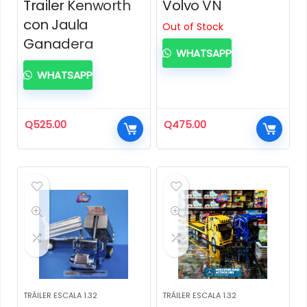
Trailer Kenworth
Volvo VN
con Jaula
Out of Stock
Ganadera
WHATSAPP
WHATSAPP
Q
525.00
Q
475.00
TRÁILER ESCALA 1.32
TRÁILER ESCALA 1.32