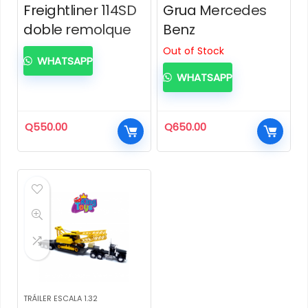
Freightliner 114SD
Grua Mercedes
doble remolque
Benz
Out of Stock
WHATSAPP
WHATSAPP
Q
550.00
Q
650.00
TRÁILER ESCALA 1.32