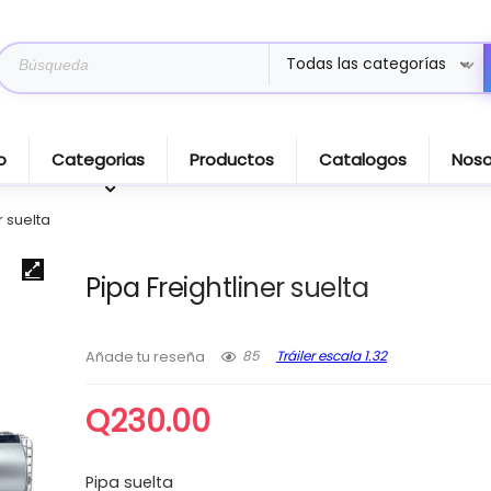
Search
Todas las categorías
for:
o
Categorias
Productos
Catalogos
Noso
r suelta
Pipa Freightliner suelta
85
Tráiler escala 1.32
Añade tu reseña
Q
230.00
Pipa suelta