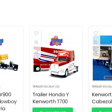
2
TRÁILER ESCALA 1.32
TRÁILER ESCALA
W900
Trailer Honda Y
Kenwor
 lowboy
Kenworth T700
Cabezal
ria