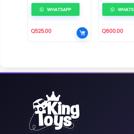
WHATSAPP
WHATS
Q
525.00
Q
600.00