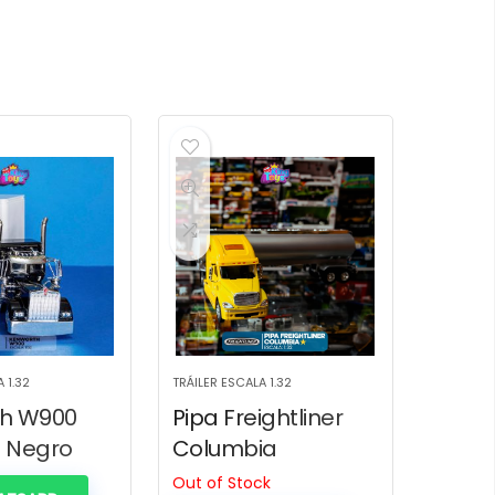
 1.32
TRÁILER ESCALA 1.32
th W900
Pipa Freightliner
 Negro
Columbia
Out of Stock