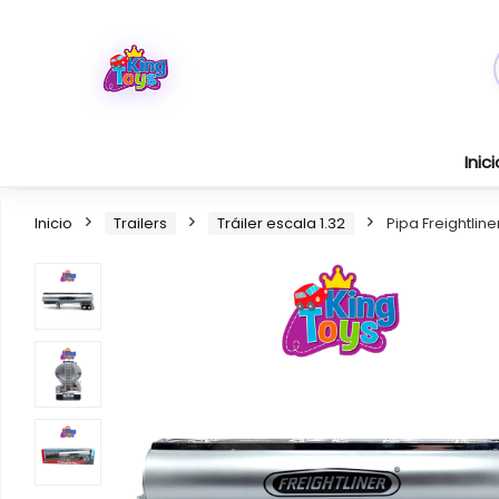
Inici
Inicio
Trailers
Tráiler escala 1.32
Pipa Freightline