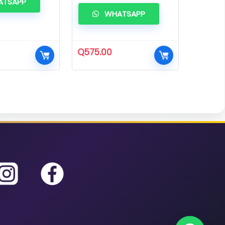
TSAPP
WHATSAPP
Q
575.00