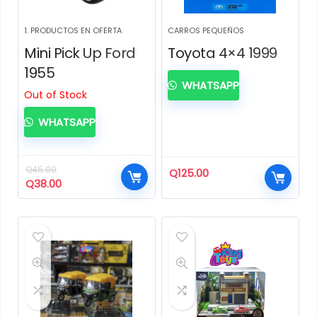
1. PRODUCTOS EN OFERTA
CARROS PEQUEÑOS
Mini Pick Up Ford
Toyota 4×4 1999
1955
WHATSAPP
Out of Stock
WHATSAPP
Q
45.00
Q
125.00
El
El
Q
38.00
precio
precio
original
actual
era:
es:
Q45.00.
Q38.00.