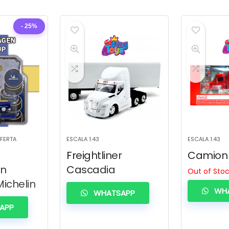
- 25%
OFERTA
ESCALA 1.43
ESCALA 1.43
Freightliner
Camion
en
Cascadia
Out of Sto
ichelin
WHA
WHATSAPP
APP