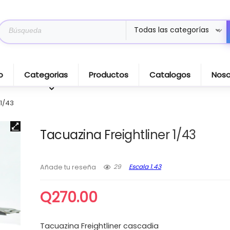
Search
Todas las categorías
for:
o
Categorias
Productos
Catalogos
Noso
 1/43
Tacuazina Freightliner 1/43
29
Escala 1.43
Añade tu reseña
Q
270.00
Tacuazina Freightliner cascadia