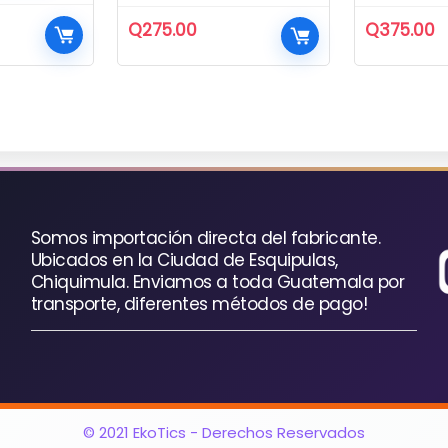
Q
275.00
Q
375.00
io
al
00.
Somos importación directa del fabricante.
Ubicados en la Ciudad de Esquipulas,
Chiquimula. Enviamos a toda Guatemala por
transporte, diferentes métodos de pago!
© 2021 EkoTics - Derechos Reservados