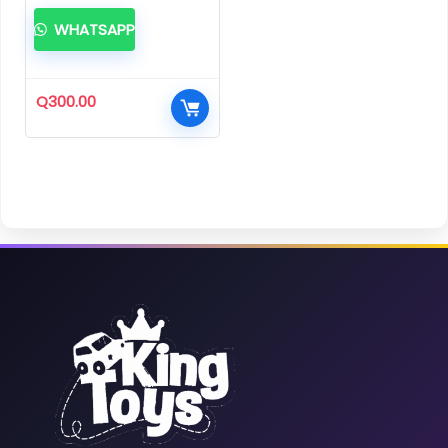
WHATSAPP
Q
300.00