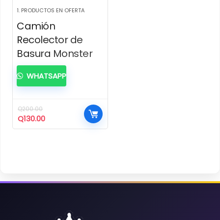
1. PRODUCTOS EN OFERTA
Camión
Recolector de
Basura Monster
WHATSAPP
Q
200.00
El
El
Q
130.00
precio
precio
original
actual
era:
es:
Q200.00.
Q130.00.