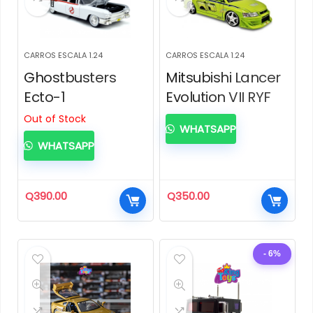
CARROS ESCALA 1.24
CARROS ESCALA 1.24
Ghostbusters
Mitsubishi Lancer
Ecto-1
Evolution VII RYF
Out of Stock
WHATSAPP
WHATSAPP
Q
390.00
Q
350.00
- 6%