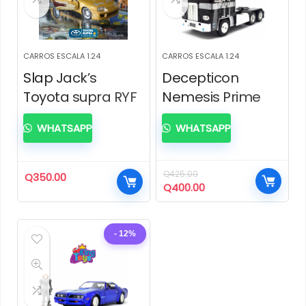
CARROS ESCALA 1.24
CARROS ESCALA 1.24
Slap Jack’s
Decepticon
Toyota supra RYF
Nemesis Prime
WHATSAPP
WHATSAPP
Q
425.00
Q
350.00
El
El
Q
400.00
precio
precio
original
actual
era:
es:
- 12%
Q425.00.
Q400.00.