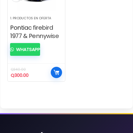
1. PRODUCTOS EN OFERTA
Pontiac firebird
1977 & Pennywise
WHATSAPP
Q
340.00
El
El
Q
300.00
precio
precio
original
actual
era:
es:
Q340.00.
Q300.00.