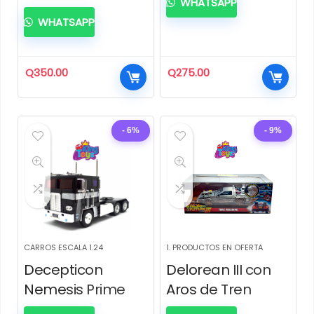
WHATSAPP
WHATSAPP
Q
350.00
Q
275.00
- 6%
- 9%
CARROS ESCALA 1.24
1. PRODUCTOS EN OFERTA
Decepticon
Delorean III con
Nemesis Prime
Aros de Tren