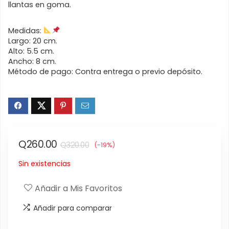
llantas en goma.
Medidas:
Largo: 20 cm.
Alto: 5.5 cm.
Ancho: 8 cm.
Método de pago: Contra entrega o previo depósito.
El
El
Q
260.00
Q
320.00
(-19%)
precio
precio
Sin existencias
original
actual
era:
es:
Añadir a Mis Favoritos
Q320.00.
Q260.00.
Añadir para comparar