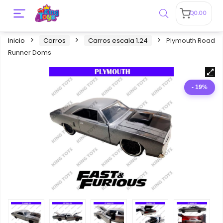
Q
0.00
Inicio
Carros
Carros escala 1.24
Plymouth Road
Runner Doms
- 19%