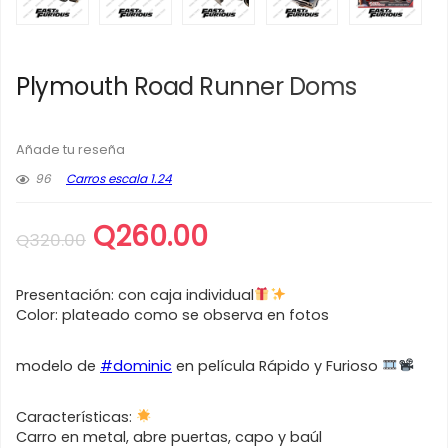
Plymouth Road Runner Doms
Añade tu reseña
96
Carros escala 1.24
El
El
Q
260.00
Q
320.00
precio
precio
original
actual
Presentación: con caja individual
era:
es:
Color: plateado como se observa en fotos
Q320.00.
Q260.00.
modelo de
#dominic
en película Rápido y Furioso
Características:
Carro en metal, abre puertas, capo y baúl