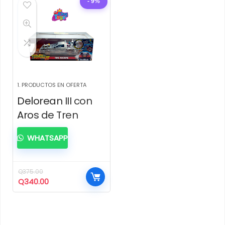
- 9%
1. PRODUCTOS EN OFERTA
Delorean III con
Aros de Tren
WHATSAPP
Q
375.00
El
El
Q
340.00
precio
precio
original
actual
era:
es:
Q375.00.
Q340.00.