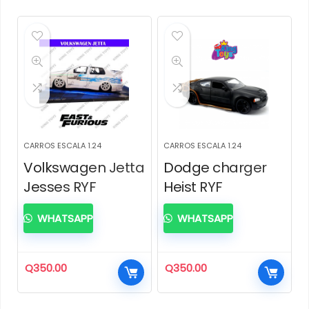
CARROS ESCALA 1.24
CARROS ESCALA 1.24
Volkswagen Jetta
Dodge charger
Jesses RYF
Heist RYF
WHATSAPP
WHATSAPP
Q
350.00
Q
350.00