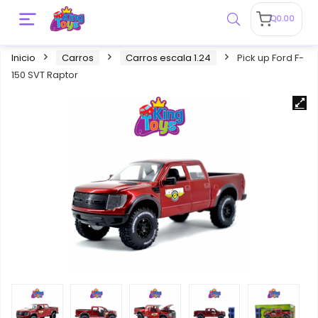
Q
0.00
Inicio
Carros
Carros escala 1.24
Pick up Ford F-
150 SVT Raptor