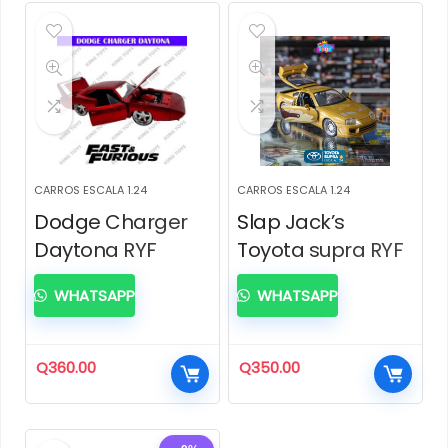
CARROS ESCALA 1.24
CARROS ESCALA 1.24
Dodge Charger
Slap Jack’s
Daytona RYF
Toyota supra RYF
WHATSAPP
WHATSAPP
Q
360.00
Q
350.00