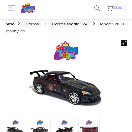
Q
0.00
Inicio
Carros
Carros escala 1.24
Honda S2000
Johnny RYF