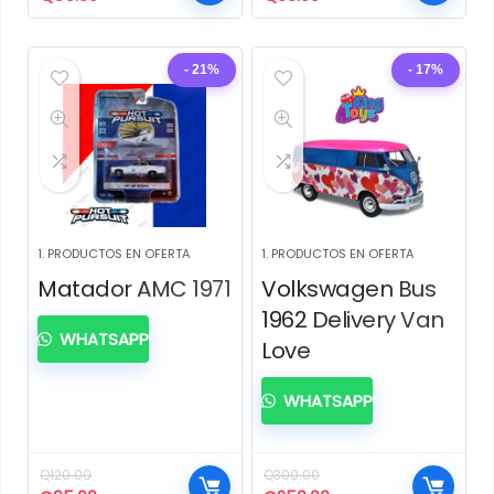
precio
precio
precio
precio
original
actual
original
actual
era:
es:
era:
es:
- 21%
- 17%
Q95.00.
Q55.00.
Q45.00.
Q38.00.
1. PRODUCTOS EN OFERTA
1. PRODUCTOS EN OFERTA
Matador AMC 1971
Volkswagen Bus
1962 Delivery Van
WHATSAPP
Love
WHATSAPP
Q
120.00
Q
300.00