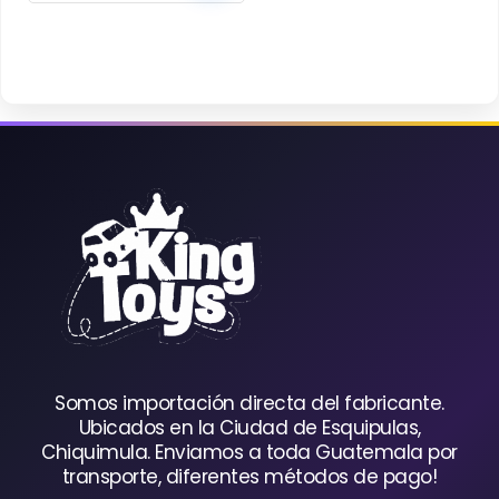
precio
precio
original
actual
era:
es:
Q120.00.
Q95.00.
Somos importación directa del fabricante.
Ubicados en la Ciudad de Esquipulas,
Chiquimula. Enviamos a toda Guatemala por
transporte, diferentes métodos de pago!