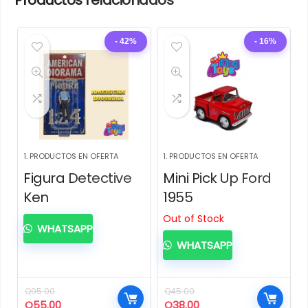
- 42%
- 16%
1. PRODUCTOS EN OFERTA
1. PRODUCTOS EN OFERTA
Figura Detective
Mini Pick Up Ford
Ken
1955
Out of Stock
WHATSAPP
WHATSAPP
Q
95.00
Q
45.00
El
El
El
El
Q
55.00
Q
38.00