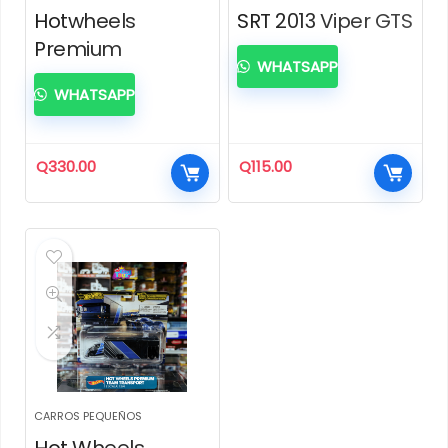
Hotwheels
SRT 2013 Viper GTS
Premium
WHATSAPP
WHATSAPP
Q
330.00
Q
115.00
CARROS PEQUEÑOS
Hot Wheels