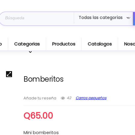
Search
Todas las categorías
for:
o
Categorias
Productos
Catalogos
Noso
Bomberitos
42
Carros pequeños
Añade tu reseña
Q
65.00
Mini bomberitos