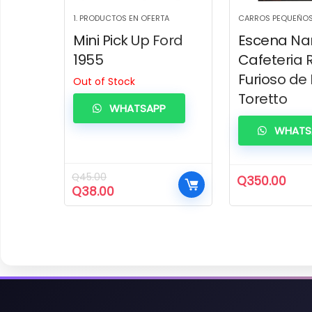
1. PRODUCTOS EN OFERTA
CARROS PEQUEÑO
Mini Pick Up Ford
Escena Na
1955
Cafeteria 
Furioso de
Out of Stock
Toretto
WHATSAPP
WHATS
Q
45.00
Q
350.00
El
El
Q
38.00
precio
precio
original
actual
era:
es:
Q45.00.
Q38.00.