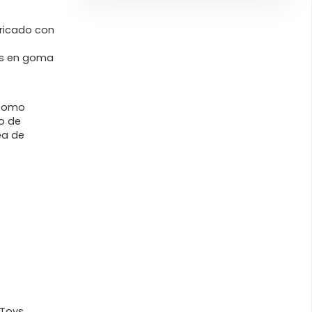
ricado con
os en goma
 como
o de
ea de
Toys.