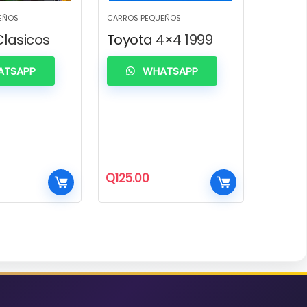
EÑOS
CARROS PEQUEÑOS
Clasicos
Toyota 4×4 1999
TSAPP
WHATSAPP
Q
125.00