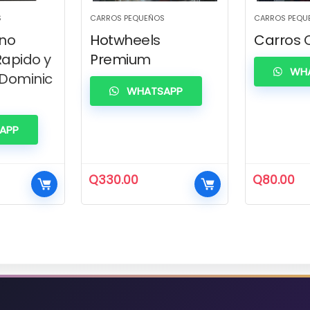
S
CARROS PEQUEÑOS
CARROS PEQU
no
Hotwheels
Carros 
Rapido y
Premium
WHA
 Dominic
WHATSAPP
APP
Q
330.00
Q
80.00