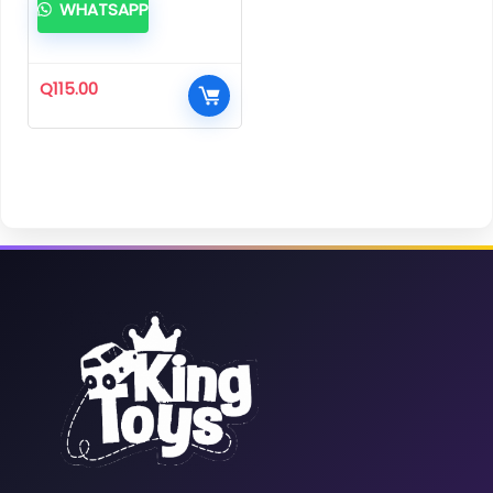
WHATSAPP
Q
115.00