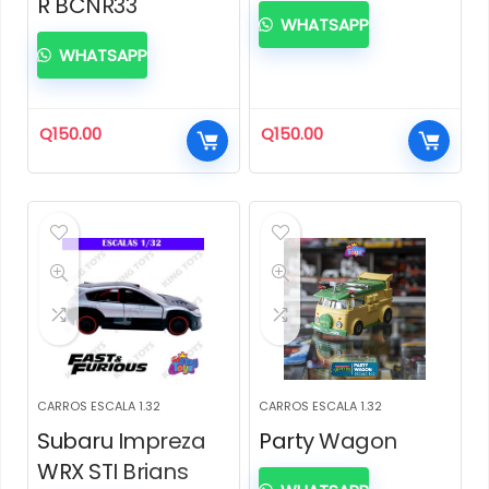
R BCNR33
WHATSAPP
WHATSAPP
Q
150.00
Q
150.00
CARROS ESCALA 1.32
CARROS ESCALA 1.32
Subaru Impreza
Party Wagon
WRX STI Brians