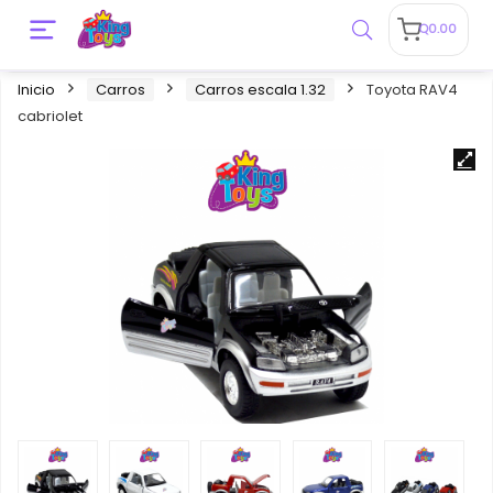
Q
0.00
Inicio
Carros
Carros escala 1.32
Toyota RAV4
cabriolet