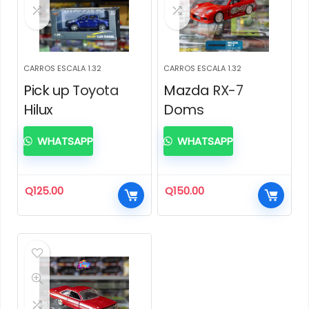
CARROS ESCALA 1.32
CARROS ESCALA 1.32
Pick up Toyota
Mazda RX-7
Hilux
Doms
WHATSAPP
WHATSAPP
Q
125.00
Q
150.00